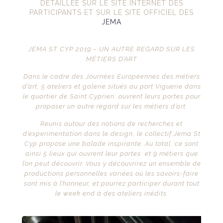
DÉTAILLÉE SUR LE SITE INTERNET DES
PARTICIPANTS ET SUR LE SITE OFFICIEL DES
JEMA
JEMA ST CYP 2019 – UN AUTRE REGARD SUR LES
MÉTIERS D’ART
Dans le cadre des Journées Européennes des métiers
d’art, 5 ateliers et galerie situés au port Viguerie dans
le quartier de Saint Cyprien ouvrent leurs portes pour
proposer un autre regard sur les métiers d’art.
Reunis autour des notions de recherches et
d’experimentation dans le design, le collectif Jema St
Cyp propose une balade inspirante. Au total, ce sont
ainsi 5 lieux qui ouvrent leur portes et 9 métiers que
l’on peut découvrir. Vous y découvrirez un ensemble de
productions personnelles variées où les savoirs-faire
sont mis à l’honneur, et pourrez participer durant tout
le week end à des ateliers inédits.