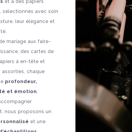
ss
et à des papiers
, sélectionnés avec soin
exture, leur élégance et
ité.
de mariage aux faire-
issance, des cartes de
papiers à en-tête et
 assorties, chaque
lie
profondeur,
ité et émotion
.
 accompagner
t, nous proposons un
ersonnalisé
et une
d’échantillons