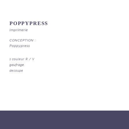
POPPYPRESS
Imprimerie
CONCEPTION :
Poppypress
1 couleur R / V
gaufrage
decoupe