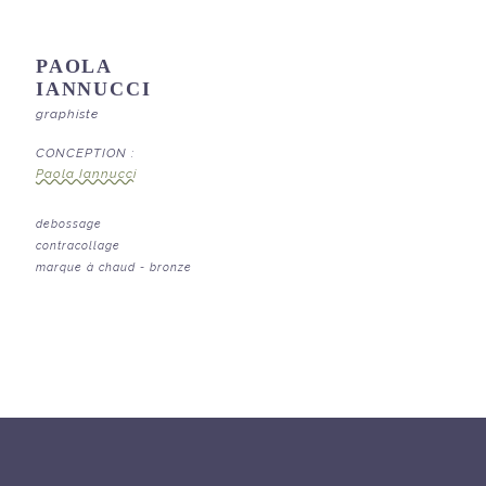
PAOLA
IANNUCCI
graphiste
CONCEPTION :
Paola Iannucci
debossage
contracollage
marque à chaud - bronze