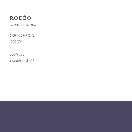
RODÉO
Creative Studio
CONCEPTION :
Rodéo
gaufrage
1 couleur R / V