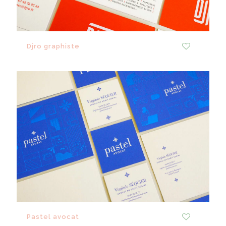
Djro graphiste
0
Pastel avocat
0