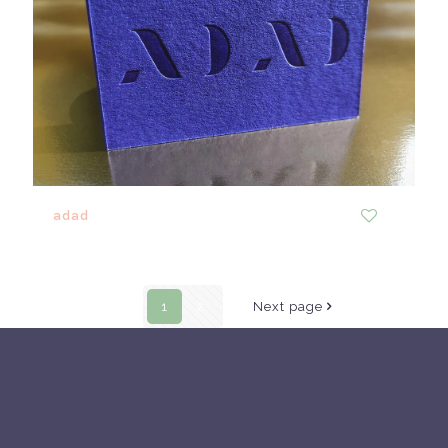
adad
0
1
2
Next page