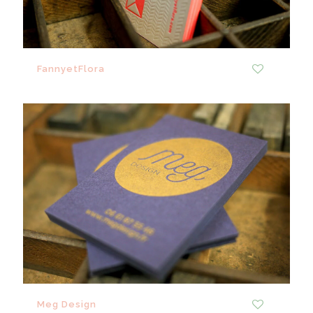
FannyetFlora
0
Meg Design
0